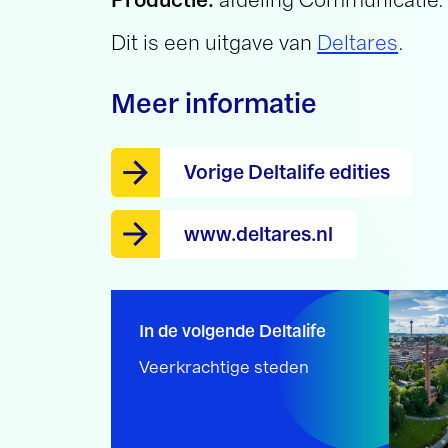
Meer informatie
Vorige Deltalife edities
www.deltares.nl
In de volgende Deltalife
Veerkrachtige steden