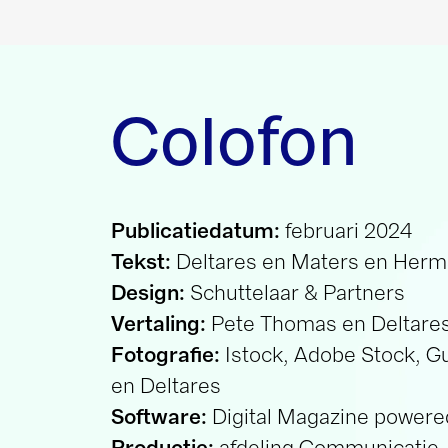
Colofon
Publicatiedatum:
februari 2024
Tekst:
Deltares en Maters en Hermsen
Design:
Schuttelaar & Partners
Vertaling:
Pete Thomas en Deltares
Fotografie:
Istock, Adobe Stock, Guus Schoon
en Deltares
Software:
Digital Magazine powered by H5m
Productie:
afdeling Communicatie.
Dit is een uitgave van
Deltares
.