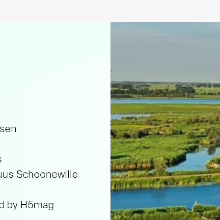
ewille
ag