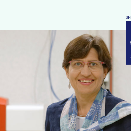
SH
Wereldwijd zien
we de gevolgen
van klimaat-
verandering
Interview met
Valérie Masson-Delmotte