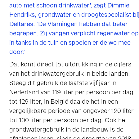
auto met schoon drinkwater’, zegt Dimmie
Hendriks, grondwater en droogtespecialist bi
Deltares. ‘De Vlamingen hebben dat beter
Dimmie Hendriks, expert grondwater en
begrepen. Zij vangen verplicht regenwater op
droogte
in tanks in de tuin en spoelen er de wc mee
door.’
Dat komt direct tot uitdrukking in de cijfers
van het drinkwatergebruik in beide landen.
Steeg dit gebruik de laatste vijf jaar in
Nederland van 119 liter per persoon per dag
tot 129 liter, in België daalde het in een
vergelijkbare periode van ongeveer 120 liter
tot 100 liter per persoon per dag. Ook het
grondwatergebruik in de landbouw is de
afgelopen jaren, sinds de droogte van 2018