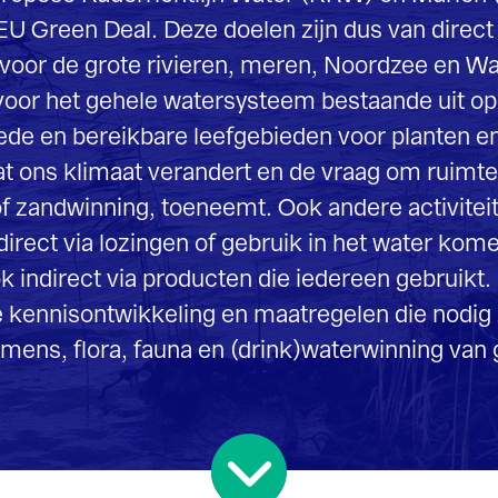
erandert en de vraag om ruimte voor
 toeneemt. Ook andere activiteiten leggen een
en of gebruik in het water komen vanuit
roducten die iedereen gebruikt. IenW en
eling en maatregelen die nodig zijn voor een
una en (drink)waterwinning van gegarandeerd
Foto: Kees S
l veranderingen gaande.
en ecologisch gezonde
ij de kennisontwikkeling
 zoals Universiteit
langrijke rol. De kennis
n de meest geschikte
n ecologische en
ies en tools die voor
re stoffen op de