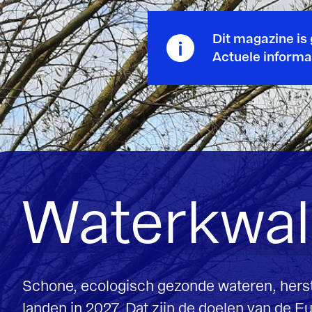
Dit magazine is gepubliceerd in 
Actuele informatie vindt u in de
i
Waterkwaliteit
Schone, ecologisch gezonde wateren, herstel en beheer van 
landen in 2027. Dat zijn de doelen van de Europese Kaderr
Vogel- en Habitatrichtlijnen (N2000) en de EU Green Deal. 
het ministerie van IenW en Rijkswaterstaat voor de grote
voor het landelijke beheer en maatregelen voor het gehel
en grondwater. Voldoende en kwalitatief goede en bereikbar