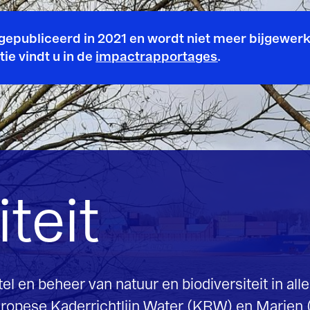
2021 en wordt niet meer bijgewerkt.
mpactrapportages
.
natuur en biodiversiteit in alle Europese
ichtlijn Water (KRW) en Marien (KRM), de
Deze doelen zijn dus van direct belang voor
 rivieren, meren, Noordzee en Waddenzee en
e watersysteem bestaande uit oppervlaktewater
e leefgebieden voor planten en dieren zijn