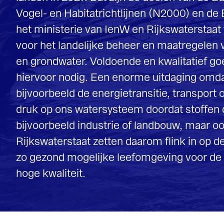
hiervoor nodig. Een enorme uitdaging omdat ons klimaat v
bijvoorbeeld de energietransitie, transport of zandwinning,
druk op ons watersysteem doordat stoffen direct via lozing
bijvoorbeeld industrie of landbouw, maar ook indirect via p
Rijkswaterstaat zetten daarom flink in op de kennisontwikk
zo gezond mogelijke leefomgeving voor de mens, flora, fa
hoge kwaliteit.
Op het gebied van waterkwaliteit zijn op dit moment vee
Het is belangrijk om te zorgen voor klimaatbestendige 
watersystemen, waar we duurzaam gebruik van maken. B
die hiervoor nodig is, spelen Deltares en andere instituten
Wageningen (WUR), RIVM en KWR Water Research een be
en kunde van Deltares komen van pas bij het bepalen va
systeemmaatregelen die nodig zijn voor het bereiken va
natuurdoelen. Ook ontwikkelt Deltares handzame applicat
RWS belangrijk zijn om de impact van nutriënten en ande